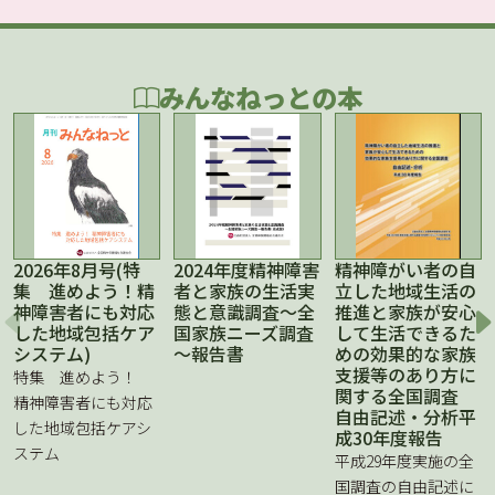
みんなねっとの本
2026年8月号(特
2024年度精神障害
精神障がい者の自
集 進めよう！精
者と家族の生活実
立した地域生活の
神障害者にも対応
態と意識調査～全
推進と家族が安心
した地域包括ケア
国家族ニーズ調査
して生活できるた
システム)
～報告書
めの効果的な家族
支援等のあり方に
特集 進めよう！
関する全国調査
精神障害者にも対応
自由記述・分析平
した地域包括ケアシ
成30年度報告
ステム
平成29年度実施の全
国調査の自由記述に