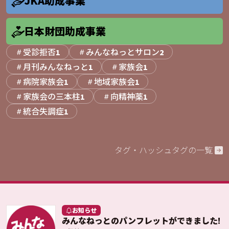
JKA助成事業
日本財団助成事業
受診拒否
みんなねっとサロン
1
2
月刊みんなねっと
家族会
1
1
病院家族会
地域家族会
1
1
家族会の三本柱
向精神薬
1
1
統合失調症
1
タグ・ハッシュタグの一覧
お知らせ
みんなねっとのパンフレットができました!