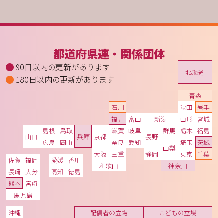
都道府県連・関係団体
90日以内の更新があります
北海道
180日以内の更新があります
青森
石川
秋田
岩手
福井
富山
新潟
山形
宮城
島根
鳥取
滋賀
岐阜
群馬
栃木
福島
山口
兵庫
京都
長野
広島
岡山
奈良
愛知
埼玉
茨城
山梨
大阪
三重
静岡
東京
千葉
佐賀
福岡
愛媛
香川
和歌山
神奈川
長崎
大分
高知
徳島
熊本
宮崎
鹿児島
沖縄
配偶者の立場
こどもの立場