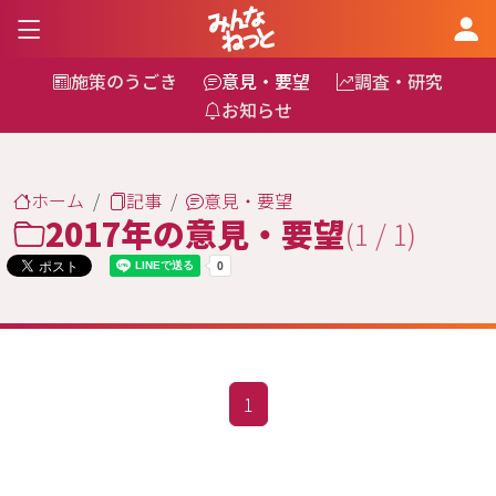
施策のうごき
意見・要望
調査・研究
お知らせ
ホーム
記事
意見・要望
2017年の意見・要望
(1 / 1)
1