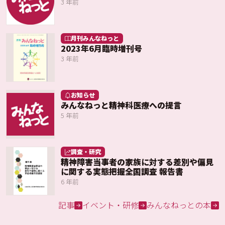
3 年前
月刊みんなねっと
2023年6月臨時増刊号
3 年前
お知らせ
みんなねっと精神科医療への提言
5 年前
調査・研究
精神障害当事者の家族に対する差別や偏見
に関する実態把握全国調査 報告書
6 年前
記事
イベント・研修
みんなねっとの本