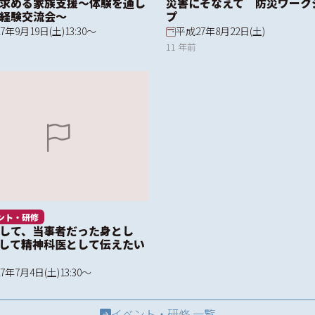
求める家族支援～体験を通し
災害にそなえて 防災ワーク
経験交流会～
プ
7年9月19日(土)13:30～
平成27年8月22日(土)
11 年前
ント・研修
して、当事者だった身とし
して精神科医として伝えたい
7年7月4日(土)13:30～
イベント・研修 一覧