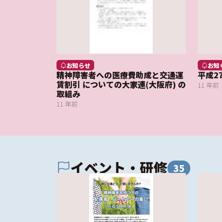
お知らせ
お知
精神障害者への医療費助成と交通運
平成2
賃割引 についての大家連(大阪府) の
11 年前
取組み
11 年前
イベント・研修
35