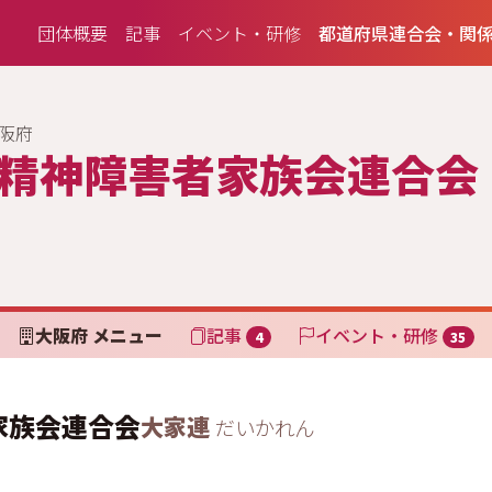
団体概要
記事
イベント・研修
都道府県連合会・関
阪府
精神障害者家族会連合会
大阪府 メニュー
記事
イベント・研修
4
35
家族会連合会
大家連
だいかれん