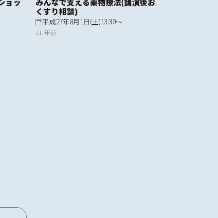
ショッ
みんなで支える薬物療法(講演後お
くすり相談)
平成27年8月1日(土)13:30～
11 年前