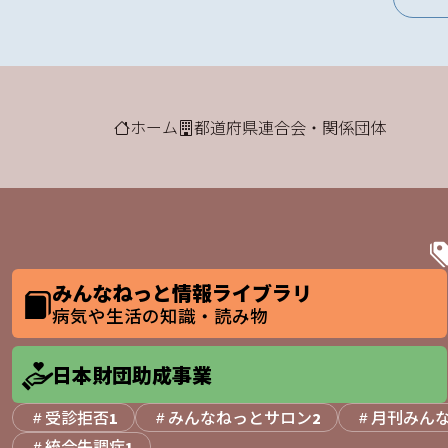
ホーム
都道府県連合会・関係団体
みんなねっと情報ライブラリ
病気や生活の知識・読み物
日本財団助成事業
受診拒否
みんなねっとサロン
月刊みん
1
2
統合失調症
1