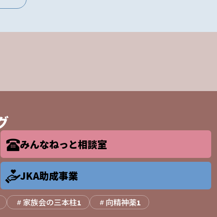
グ
みんなねっと相談室
JKA助成事業
家族会の三本柱
向精神薬
1
1