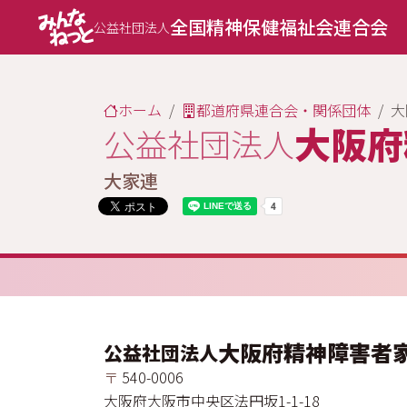
全国精神保健福祉会連合会
公益社団法人
ホーム
都道府県連合会・関係団体
大
大阪府
公益社団法人
大家連
大阪府精神障害者
公益社団法人
〒
540-0006
大阪府
大阪市中央区
法円坂
1-1-18