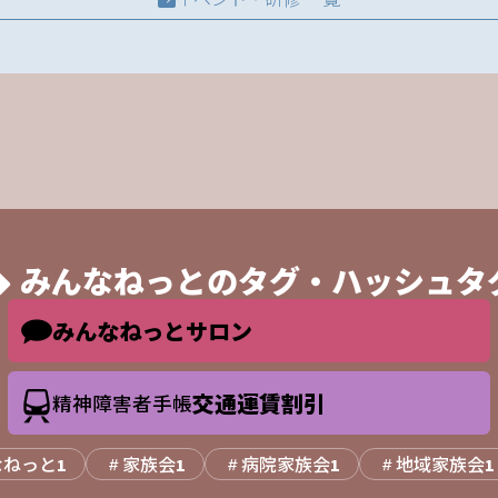
みんなねっとの
タグ・ハッシュタ
みんなねっとサロン
交通運賃割引
精神障害者手帳
なねっと
家族会
病院家族会
地域家族会
1
1
1
1