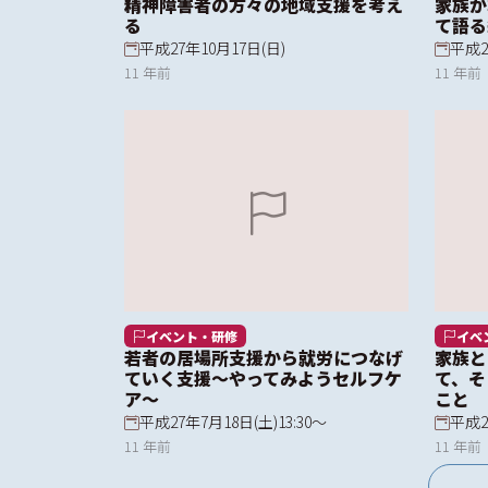
精神障害者の方々の地域支援を考え
家族が
る
て語る
平成27年10月17日(日)
平成2
11 年前
11 年前
イベント・研修
イベ
若者の居場所支援から就労につなげ
家族と
ていく支援～やってみようセルフケ
て、そ
ア～
こと
平成27年7月18日(土)13:30～
平成2
11 年前
11 年前