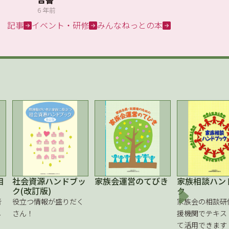
6 年前
記事
イベント・研修
みんなねっとの本
相
社会資源ハンドブッ
家族会運営のてびき
家族相談ハン
ク(改訂版)
ク
者
役立つ情報が盛りだく
家族会の相談研
し
さん！
援機関でテキス
て活用できます