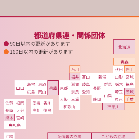
都道府県連・関係団体
90日以内の更新があります
北海道
180日以内の更新があります
青森
石川
秋田
岩手
福井
富山
新潟
山形
宮城
島根
鳥取
滋賀
岐阜
群馬
栃木
福島
山口
兵庫
京都
長野
広島
岡山
奈良
愛知
埼玉
茨城
山梨
大阪
三重
静岡
東京
千葉
佐賀
福岡
愛媛
香川
和歌山
神奈川
長崎
大分
高知
徳島
熊本
宮崎
鹿児島
沖縄
配偶者の立場
こどもの立場