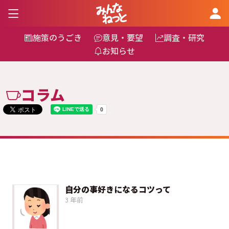
施策のうごき
意見・要望
調査・研究
お知らせ
コラム
自分の事好きになるコツって
3 年前