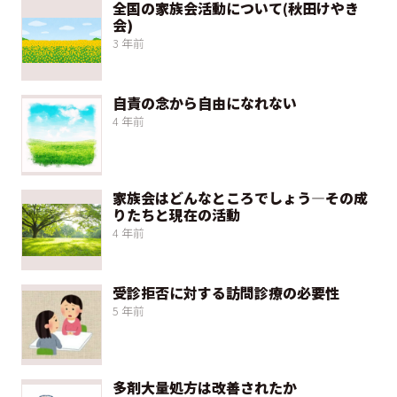
全国の家族会活動について(秋田けやき
会)
3 年前
自責の念から自由になれない
4 年前
家族会はどんなところでしょう―その成
りたちと現在の活動
4 年前
受診拒否に対する訪問診療の必要性
5 年前
多剤大量処方は改善されたか