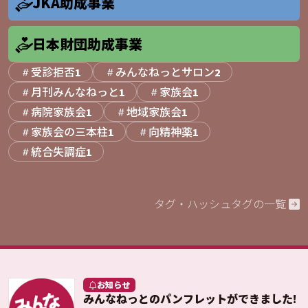
JKA助成事業
日本財団助成事業
受診拒否
みんなねっとサロン
1
2
月刊みんなねっと
家族会
1
1
病院家族会
地域家族会
1
1
家族会の三本柱
向精神薬
1
1
統合失調症
1
タグ・ハッシュタグの一覧
お知らせ
みんなねっとのパンフレットができました!