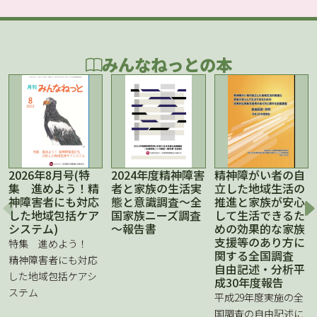
みんなねっとの本
2026年8月号(特
2024年度精神障害
精神障がい者の自
集 進めよう！精
者と家族の生活実
立した地域生活の
神障害者にも対応
態と意識調査～全
推進と家族が安心
した地域包括ケア
国家族ニーズ調査
して生活できるた
システム)
～報告書
めの効果的な家族
支援等のあり方に
特集 進めよう！
関する全国調査
精神障害者にも対応
自由記述・分析平
した地域包括ケアシ
成30年度報告
ステム
平成29年度実施の全
国調査の自由記述に