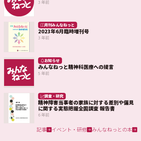
3 年前
月刊みんなねっと
2023年6月臨時増刊号
3 年前
お知らせ
みんなねっと精神科医療への提言
5 年前
調査・研究
精神障害当事者の家族に対する差別や偏見
に関する実態把握全国調査 報告書
6 年前
記事
イベント・研修
みんなねっとの本