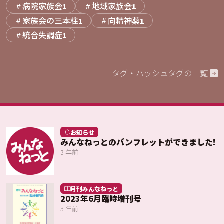
病院家族会
地域家族会
1
1
家族会の三本柱
向精神薬
1
1
統合失調症
1
タグ・ハッシュタグの一覧
お知らせ
みんなねっとのパンフレットができました!
3 年前
月刊みんなねっと
2023年6月臨時増刊号
3 年前