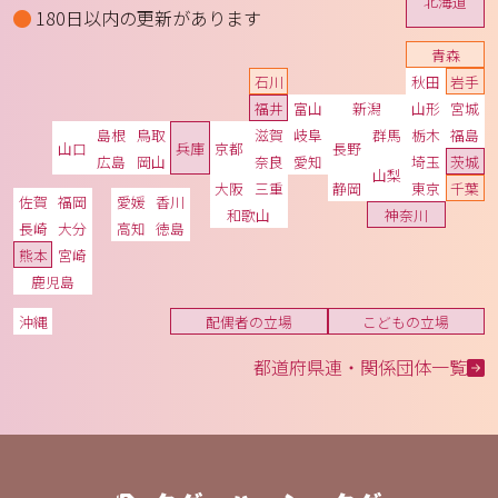
北海道
180日以内の更新があります
青森
石川
秋田
岩手
福井
富山
新潟
山形
宮城
島根
鳥取
滋賀
岐阜
群馬
栃木
福島
山口
兵庫
京都
長野
広島
岡山
奈良
愛知
埼玉
茨城
山梨
大阪
三重
静岡
東京
千葉
佐賀
福岡
愛媛
香川
和歌山
神奈川
長崎
大分
高知
徳島
熊本
宮崎
鹿児島
沖縄
配偶者の立場
こどもの立場
都道府県連・関係団体一覧