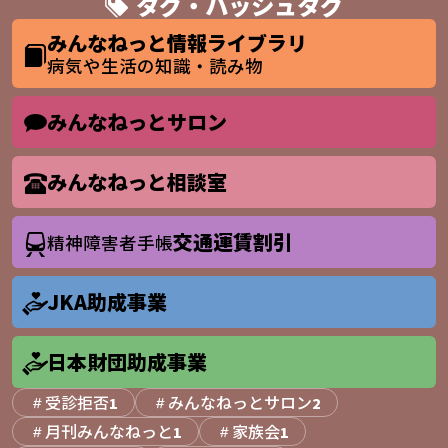
タグ・ハッシュタグ
みんなねっと情報ライブラリ
病気や生活の知識・読み物
みんなねっとサロン
みんなねっと相談室
交通運賃割引
精神障害者手帳
JKA助成事業
日本財団助成事業
受診拒否
みんなねっとサロン
1
2
月刊みんなねっと
家族会
1
1