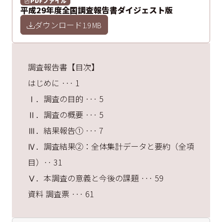
PDFファイル
平成29年度全国調査報告書ダイジェスト版
ダウンロード
1.9 MB
調査報告書【目次】
はじめに ··· 1
Ⅰ．調査の目的 ··· 5
Ⅱ．調査の概要 ··· 5
Ⅲ．結果報告① ··· 7
Ⅳ．調査結果②：全体集計データと要約（全項
目）·· 31
Ⅴ．本調査の意義と今後の課題 ··· 59
資料 調査票 ··· 61