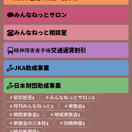
みんなねっとサロン
みんなねっと相談室
交通運賃割引
精神障害者手帳
JKA助成事業
日本財団助成事業
受診拒否
みんなねっとサロン
1
2
月刊みんなねっと
家族会
1
1
病院家族会
地域家族会
1
1
家族会の三本柱
向精神薬
1
1
統合失調症
1