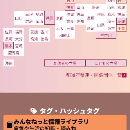
石川
秋田
岩手
福井
富山
新潟
山形
宮城
島根
鳥取
滋賀
岐阜
群馬
栃木
福島
山口
兵庫
京都
長野
広島
岡山
奈良
愛知
埼玉
茨城
山梨
大阪
三重
静岡
東京
千葉
佐賀
福岡
愛媛
香川
和歌山
神奈川
長崎
大分
高知
徳島
熊本
宮崎
鹿児島
沖縄
配偶者の立場
こどもの立場
都道府県連・関係団体一覧
タグ・ハッシュタグ
みんなねっと情報ライブラリ
病気や生活の知識・読み物