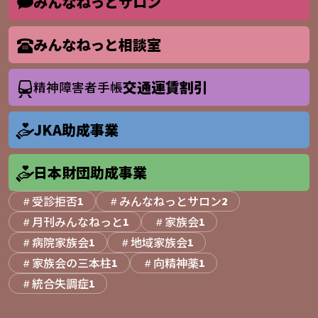
みんなねっとサロン
みんなねっと相談室
交通運賃割引
精神障害者手帳
JKA助成事業
日本財団助成事業
受診拒否
みんなねっとサロン
1
2
月刊みんなねっと
家族会
1
1
病院家族会
地域家族会
1
1
家族会の三本柱
向精神薬
1
1
統合失調症
1