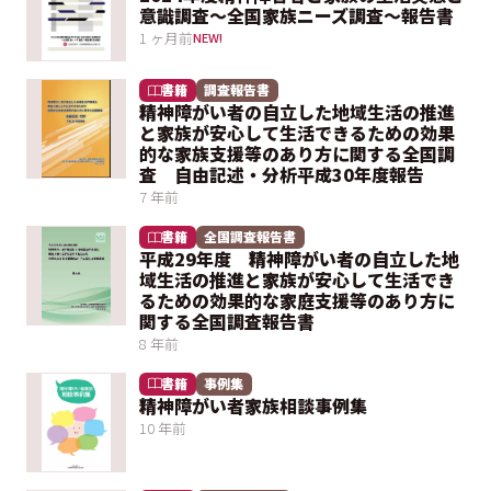
意識調査～全国家族ニーズ調査～報告書
1 ヶ月前
NEW!
書籍
調査報告書
精神障がい者の自立した地域生活の推進
と家族が安心して生活できるための効果
的な家族支援等のあり方に関する全国調
査 自由記述・分析平成30年度報告
7 年前
書籍
全国調査報告書
平成29年度 精神障がい者の自立した地
域生活の推進と家族が安心して生活でき
るための効果的な家庭支援等のあり方に
関する全国調査報告書
8 年前
書籍
事例集
精神障がい者家族相談事例集
10 年前