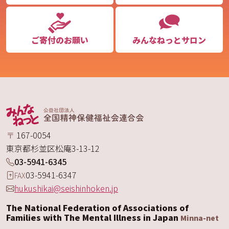
ご寄付のお願い
みんなねっとサロン
〒
167-0054
東京都
杉並区
松庵
3-13-12
03-5941-6345
03-5941-6347
FAX
hukushikai@seishinhoken.jp
The National Federation of Associations of
Families with The Mental Illness in Japan
Minna-net