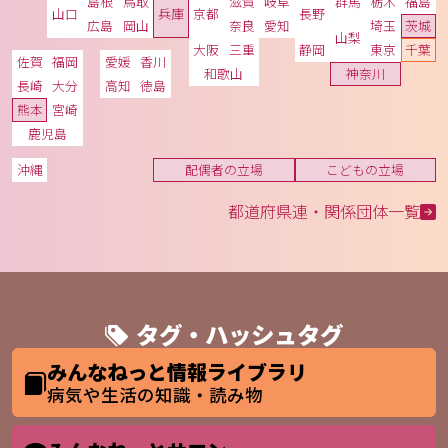
島根
鳥取
滋賀
岐阜
群馬
栃木
福島
山口
兵庫
京都
長野
広島
岡山
奈良
愛知
埼玉
茨城
山梨
大阪
三重
静岡
東京
千葉
佐賀
福岡
愛媛
香川
和歌山
神奈川
長崎
大分
高知
徳島
熊本
宮崎
鹿児島
沖縄
配偶者の立場
こどもの立場
都道府県連・関係団体一覧
タグ・ハッシュタグ
みんなねっと情報ライブラリ
病気や生活の知識・読み物