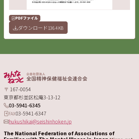
PDFファイル
ダウンロード
136.4 KB
〒
167-0054
東京都
杉並区
松庵
3-13-12
03-5941-6345
03-5941-6347
FAX
hukushikai@seishinhoken.jp
The National Federation of Associations of
Families with The Mental Illness in Japan