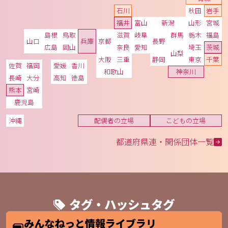
石川
秋田
岩手
福井
富山
新潟
山形
宮城
島根
鳥取
滋賀
岐阜
群馬
栃木
福島
山口
兵庫
京都
長野
広島
岡山
奈良
愛知
埼玉
茨城
山梨
大阪
三重
静岡
東京
千葉
佐賀
福岡
愛媛
香川
和歌山
神奈川
長崎
大分
高知
徳島
熊本
宮崎
鹿児島
沖縄
配偶者の立場
こどもの立場
都道府県連・関係団体一覧
タグ・ハッシュタグ
みんなねっと情報ライブラリ