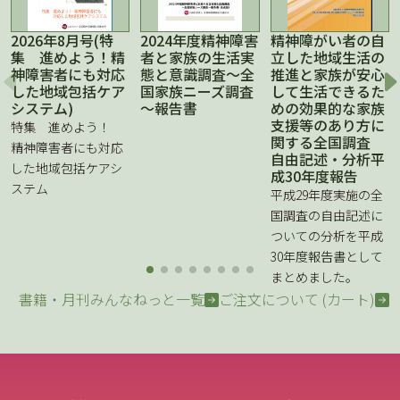
2026年8月号(特
2024年度精神障害
精神障がい者の自
集 進めよう！精
者と家族の生活実
立した地域生活の
神障害者にも対応
態と意識調査～全
推進と家族が安心
した地域包括ケア
国家族ニーズ調査
して生活できるた
システム)
～報告書
めの効果的な家族
支援等のあり方に
特集 進めよう！
関する全国調査
精神障害者にも対応
自由記述・分析平
した地域包括ケアシ
成30年度報告
ステム
平成29年度実施の全
国調査の自由記述に
ついての分析を平成
30年度報告書として
まとめました。
書籍・月刊みんなねっと一覧
ご注文について (カート)