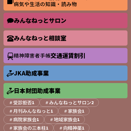
病気や生活の知識・読み物
みんなねっとサロン
みんなねっと相談室
交通運賃割引
精神障害者手帳
JKA助成事業
日本財団助成事業
受診拒否
みんなねっとサロン
1
2
月刊みんなねっと
家族会
1
1
病院家族会
地域家族会
1
1
家族会の三本柱
向精神薬
1
1