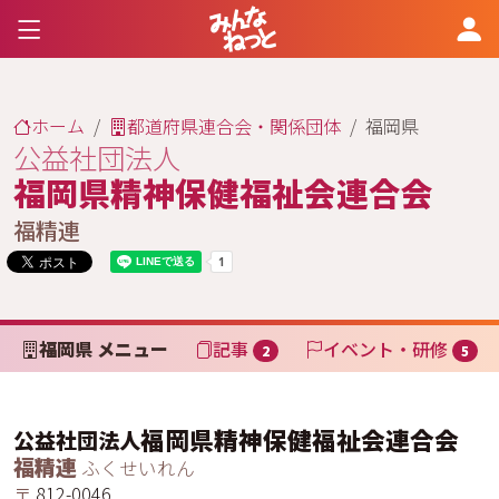
ホーム
都道府県連合会・関係団体
福岡県
公益社団法人
福岡県精神保健福祉会連合会
福精連
福岡県 メニュー
記事
イベント・研修
2
5
福岡県精神保健福祉会連合会
公益社団法人
福精連
ふくせいれん
〒
812-0046