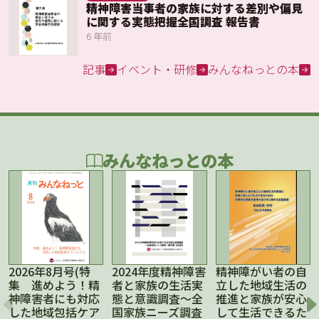
精神障害当事者の家族に対する差別や偏見
に関する実態把握全国調査 報告書
6 年前
記事
イベント・研修
みんなねっとの本
みんなねっとの本
2026年8月号(特
2024年度精神障害
精神障がい者の自
集 進めよう！精
者と家族の生活実
立した地域生活の
神障害者にも対応
態と意識調査～全
推進と家族が安心
した地域包括ケア
国家族ニーズ調査
して生活できるた