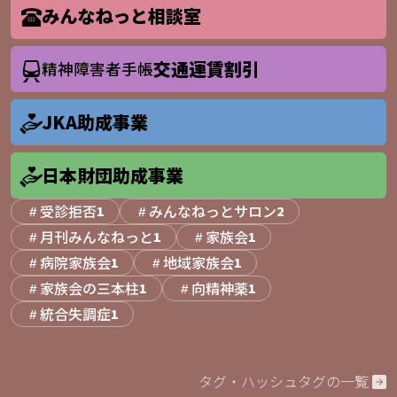
みんなねっと相談室
交通運賃割引
精神障害者手帳
JKA助成事業
日本財団助成事業
受診拒否
みんなねっとサロン
1
2
月刊みんなねっと
家族会
1
1
病院家族会
地域家族会
1
1
家族会の三本柱
向精神薬
1
1
統合失調症
1
タグ・ハッシュタグの一覧