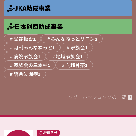
JKA助成事業
日本財団助成事業
受診拒否
みんなねっとサロン
1
2
月刊みんなねっと
家族会
1
1
病院家族会
地域家族会
1
1
家族会の三本柱
向精神薬
1
1
統合失調症
1
タグ・ハッシュタグの一覧
お知らせ