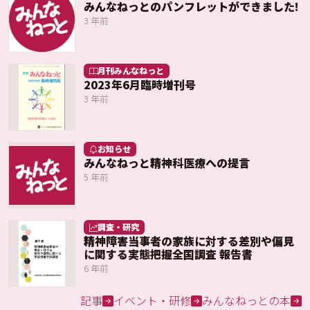
みんなねっとのパンフレットができました!
3 年前
月刊みんなねっと
2023年6月臨時増刊号
3 年前
お知らせ
みんなねっと精神科医療への提言
5 年前
調査・研究
精神障害当事者の家族に対する差別や偏見
に関する実態把握全国調査 報告書
6 年前
記事
イベント・研修
みんなねっとの本