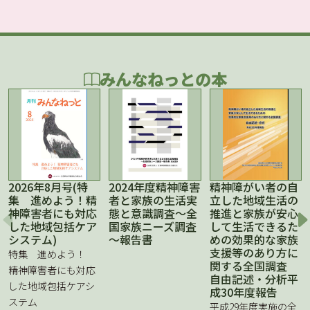
みんなねっとの本
2026年8月号(特
2024年度精神障害
精神障がい者の自
集 進めよう！精
者と家族の生活実
立した地域生活の
神障害者にも対応
態と意識調査～全
推進と家族が安心
した地域包括ケア
国家族ニーズ調査
して生活できるた
システム)
～報告書
めの効果的な家族
支援等のあり方に
特集 進めよう！
関する全国調査
精神障害者にも対応
自由記述・分析平
した地域包括ケアシ
成30年度報告
ステム
平成29年度実施の全