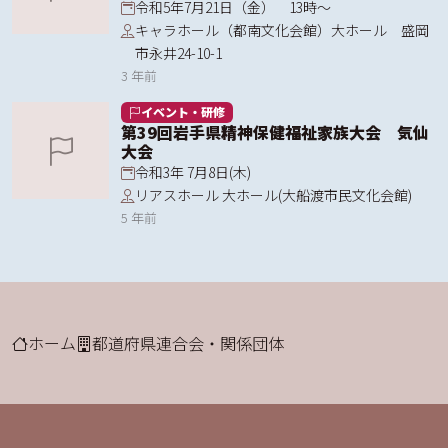
令和5年7月21日（金） 13時～
キャラホール（都南文化会館）大ホール 盛岡
市永井24-10-1
3 年前
イベント・研修
第39回岩手県精神保健福祉家族大会 気仙
大会
令和3年 7月8日(木)
リアスホール 大ホール(大船渡市民文化会館)
5 年前
ホーム
都道府県連合会・関係団体