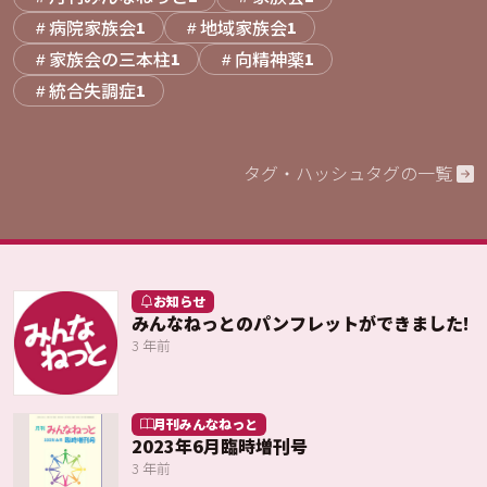
病院家族会
地域家族会
1
1
家族会の三本柱
向精神薬
1
1
統合失調症
1
タグ・ハッシュタグの一覧
お知らせ
みんなねっとのパンフレットができました!
3 年前
月刊みんなねっと
2023年6月臨時増刊号
3 年前