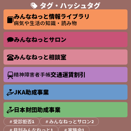
タグ・ハッシュタグ
みんなねっと情報ライブラリ
病気や生活の知識・読み物
みんなねっとサロン
みんなねっと相談室
交通運賃割引
精神障害者手帳
JKA助成事業
日本財団助成事業
受診拒否
みんなねっとサロン
1
2
月刊みんなねっと
家族会
1
1