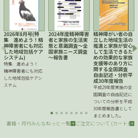
2026年8月号(特
2024年度精神障害
精神障がい者の自
集 進めよう！精
者と家族の生活実
立した地域生活の
神障害者にも対応
態と意識調査～全
推進と家族が安心
した地域包括ケア
国家族ニーズ調査
して生活できるた
システム)
～報告書
めの効果的な家族
支援等のあり方に
特集 進めよう！
関する全国調査
精神障害者にも対応
自由記述・分析平
した地域包括ケアシ
成30年度報告
ステム
平成29年度実施の全
国調査の自由記述に
ついての分析を平成
30年度報告書として
まとめました。
書籍・月刊みんなねっと一覧
ご注文について (カート)