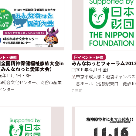
ント・研修
イベント・研修
回全国精神保健福祉家族大会in
みんなねっとフォーラム201
（みんなねっと愛知大会）
2019年3月1日(金)
年11月7日・8日
帝京平成大学：池袋キャンパス
市総合文化センター、刈谷市産業
念ホール（池袋駅東口 徒歩10
センター
7 年前