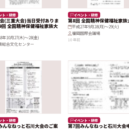
ント・研修
イベント・研修
会(三重大会)当日受付ありま
第8回 全国精神保健福祉家族
第9回 全国精神保健福祉家族大
平成27年9月28(月)～29(火)
福岡国際会議場
8年10月27(木)～28(金)
10 年前
県総合文化センター
ント・研修
イベント・研修
みんなねっと石川大会のご案
第7回みんなねっと石川大会