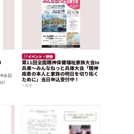
イベント・研修
8
第11回全国精神保健福祉家族大会in
兵庫～みんなねっと兵庫大会「精神
疾患の本人と家族の明日を切り拓く
冲永記
ために」当日申込受付中！
分）
7 年前