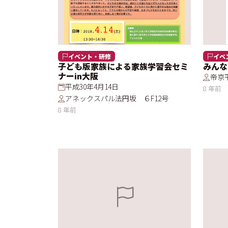
イベント・研修
イベ
子ども版家族による家族学習会セミ
みんな
ナーin大阪
帝京
平成30年4月14日
8 年前
アネックスパル法円坂 ６F12号
8 年前