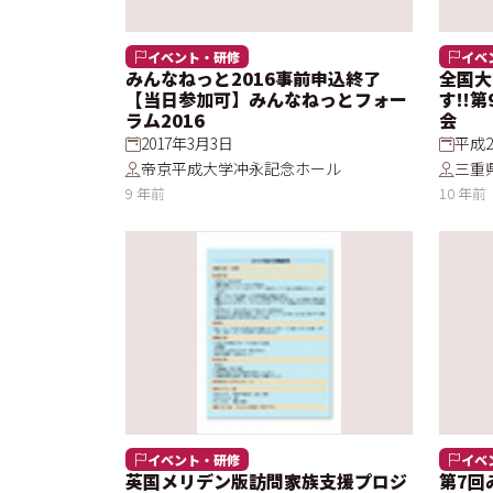
イベント・研修
イベ
みんなねっと2016事前申込終了
全国大
【当日参加可】みんなねっとフォー
す!!
ラム2016
会
2017年3月3日
平成2
帝京平成大学冲永記念ホール
三重
9 年前
10 年前
イベント・研修
イベ
英国メリデン版訪問家族支援プロジ
第7回