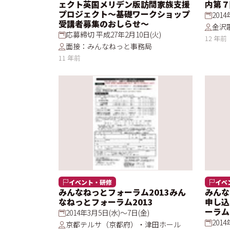
ェクト英国メリデン版訪問家族支援
内第７
プロジェクト～基礎ワークショップ
201
受講者募集のおしらせ～
金沢
応募締切 平成27年2月10日(火)
12 年前
面接：みんなねっと事務局
11 年前
イベント・研修
イベ
みんなねっとフォーラム2013みん
みんな
なねっとフォーラム2013
申し込
ーラム
2014年3月5日(水)～7日(金)
201
京都テルサ（京都府）・津田ホール