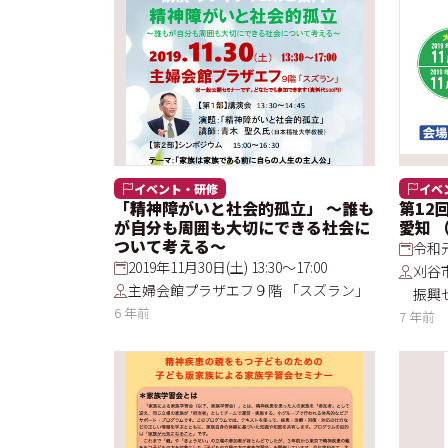
イベント・研修
イベ
「精神障がいと社会的孤立」 ～誰も
第12
が自分も周囲も大切にできる社会に
愛知 
ついて考える～
令和元
2019年11月30日(土) 13:30～17:00
刈谷
主婦会館プラザエフ９階 「スズラン」
振興
6 年前
7 年前