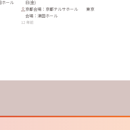
田ホール
日(金)
京都会場：京都テルサホール 東京
会場：津田ホール
12 年前