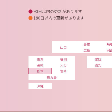
90日以内の更新があります
180日以内の更新があります
島根
鳥
山口
広島
岡
佐賀
福岡
愛媛
長崎
大分
高知
熊本
宮崎
鹿児島
沖縄