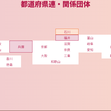
都道府県連・関係団体
石川
福井
富山
取
滋賀
岐阜
兵庫
京都
山
奈良
愛知
大阪
三重
香川
和歌山
徳島