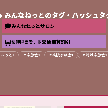
みんなねっとの
タグ・ハッシュタ
みんなねっとサロン
交通運賃割引
精神障害者手帳
なねっと
家族会
病院家族会
地域家族会
1
1
1
1