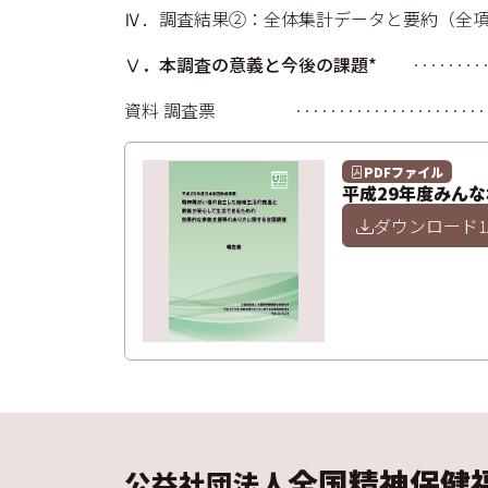
Ⅳ．調査結果②：全体集計データと要約（全項目） ·······
Ⅴ．本調査の意義と今後の課題*
·········
資料 調査票 ······························
PDFファイル
平成29年度みん
ダウンロード
1
全国精神保健
公益社団法人