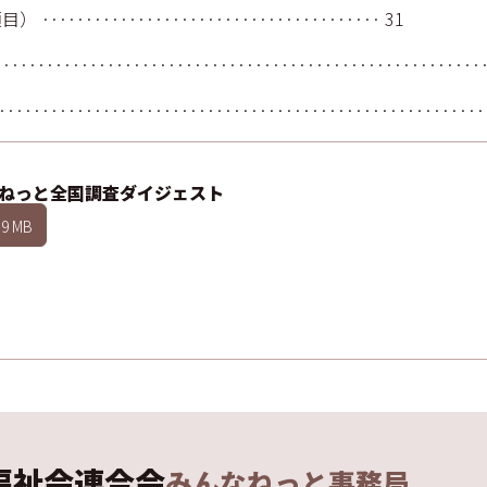
································ 31
························································
···················································
なねっと全国調査ダイジェスト
.9 MB
福祉会連合会
みんなねっと事務局