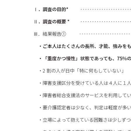
Ⅰ．調査の目的*
·························
Ⅱ．調査の概要 *
·························
Ⅲ．結果報告① ·····························
・ご本⼈はたくさんの⻑所、才能、強みをも
・「重度かつ慢性」状態であっても、75％
・2 割の⼈が日中「特に何もしていない」
・障害支援区分を受けている⼈は４⼈に１
・障害者総合支援法のサービスを利用してい
・要介護認定者は少なく、判定は軽度が多
・立場によって抱えている困難さは少しずつ