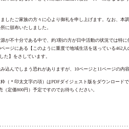
ましたご家族の方々に心より御礼を申し上げます。なお、本調
か所に頒布いたしました。
源が不十分である中で、約3割の方が日中活動の状況では特に
0ページにある【このように重度で地域生活を送っている462
でした】をさしています。
読み込んでしまう恐れがありますが、10ページと
11ページの内
粋（＊印太文字の項）はPDFダイジェスト版をダウンロード
販売（定価800円）予定ですのでお待ちください。
····················································