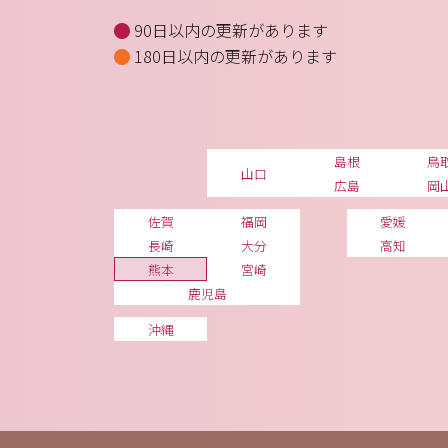
90日以内の更新があります
180日以内の更新があります
島根
鳥
山口
広島
岡
佐賀
福岡
愛媛
長崎
大分
高知
熊本
宮崎
鹿児島
沖縄