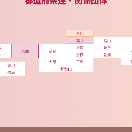
都道府県連・関係団体
石川
福井
富山
取
滋賀
岐阜
兵庫
京都
山
奈良
愛知
大阪
三重
香川
和歌山
徳島