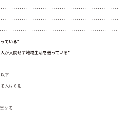
······················································
······················································
···················································
っている*
の⼈が入院せず地域生活を送っている*
⼈以下
る⼈は６割
い
異なる