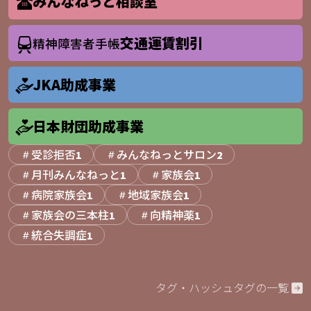
みんなねっと相談室
交通運賃割引
精神障害者手帳
JKA助成事業
日本財団助成事業
受診拒否
みんなねっとサロン
1
2
月刊みんなねっと
家族会
1
1
病院家族会
地域家族会
1
1
家族会の三本柱
向精神薬
1
1
統合失調症
1
タグ・ハッシュタグの一覧