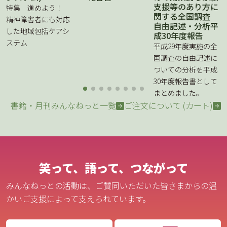
支援等のあり方に
特集 進めよう！
関する全国調査
精神障害者にも対応
自由記述・分析平
した地域包括ケアシ
成30年度報告
ステム
平成29年度実施の全
国調査の自由記述に
ついての分析を平成
30年度報告書として
まとめました。
書籍・月刊みんなねっと一覧
ご注文について (カート)
笑って、語って、つながって
みんなねっとの活動は、ご賛同いただいた皆さまからの温
かいご支援によって支えられています。