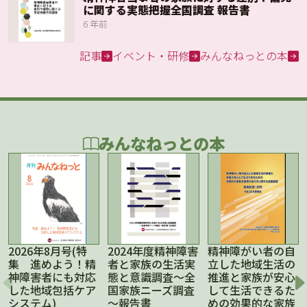
に関する実態把握全国調査 報告書
6 年前
記事
イベント・研修
みんなねっとの本
みんなねっとの本
2026年8月号(特
2024年度精神障害
精神障がい者の自
集 進めよう！精
者と家族の生活実
立した地域生活の
神障害者にも対応
態と意識調査～全
推進と家族が安心
した地域包括ケア
国家族ニーズ調査
して生活できるた
システム)
～報告書
めの効果的な家族