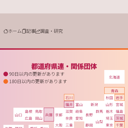
ホーム
記事
調査・研究
都道府県連・関係団体
90日以内の更新があります
北海道
180日以内の更新があります
青森
石川
秋田
岩手
福井
富山
新潟
山形
宮城
島根
鳥取
滋賀
岐阜
群馬
栃木
福島
山口
兵庫
京都
長野
広島
岡山
奈良
愛知
埼玉
茨城
山梨
大阪
三重
静岡
東京
千葉