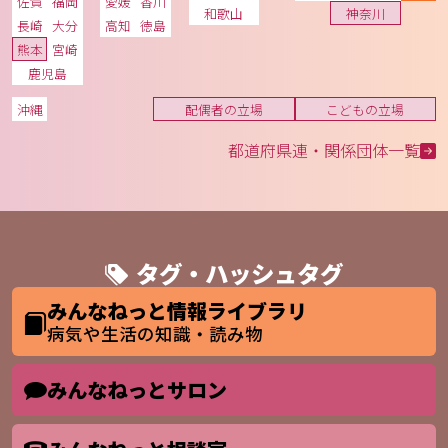
佐賀
福岡
愛媛
香川
和歌山
神奈川
長崎
大分
高知
徳島
熊本
宮崎
鹿児島
沖縄
配偶者の立場
こどもの立場
都道府県連・関係団体一覧
タグ・ハッシュタグ
みんなねっと情報ライブラリ
病気や生活の知識・読み物
みんなねっとサロン