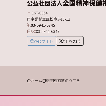
全国精神保健
公益社団法人
〒
167-0054
東京都
杉並区
松庵
3-13-12
03-5941-6345
03-5941-6347
FAX
Webサイト
X (Twitter)
ホーム
記事
施策のうごき