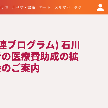
係団体
月刊誌・書籍
カート
メルマガ
タグ
関連プログラム) 石川
者の医療費助成の拡
会のご案内