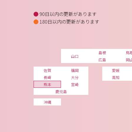
90日以内の更新があります
180日以内の更新があります
島根
鳥
山口
広島
岡
佐賀
福岡
愛媛
長崎
大分
高知
熊本
宮崎
鹿児島
沖縄