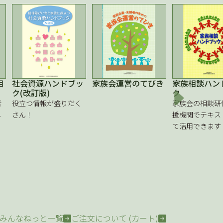
相
社会資源ハンドブッ
家族会運営のてびき
家族相談ハン
ク(改訂版)
ク
者
役立つ情報が盛りだく
家族会の相談研
し
さん！
援機関でテキス
て活用できます
みんなねっと一覧
ご注文について (カート)