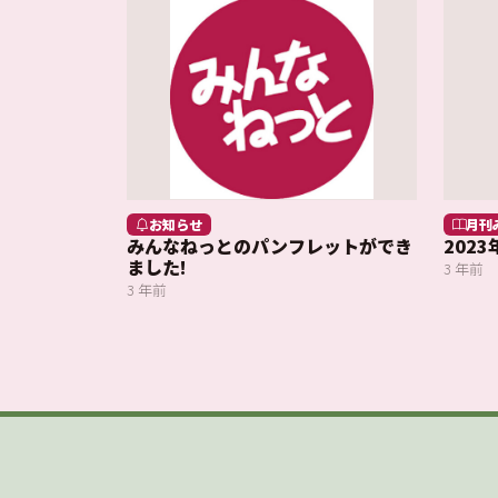
お知らせ
月刊
みんなねっとのパンフレットができ
202
ました!
3 年前
3 年前