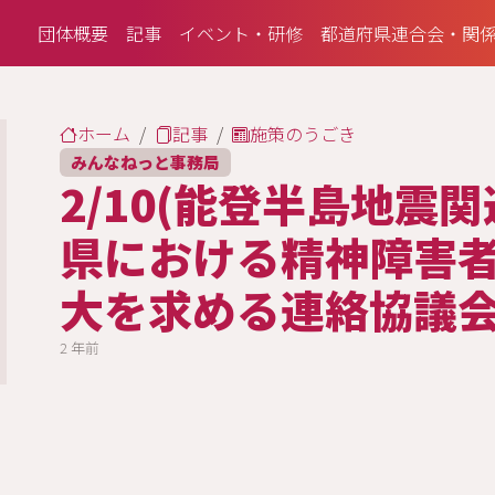
団体概要
記事
イベント・研修
都道府県連合会・関
ホーム
記事
施策のうごき
みんなねっと事務局
2/10(能登半島地震
県における精神障害
大を求める連絡協議
2 年前