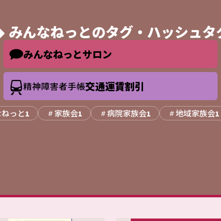
みんなねっとの
タグ・ハッシュタ
みんなねっとサロン
交通運賃割引
精神障害者手帳
なねっと
家族会
病院家族会
地域家族会
1
1
1
1