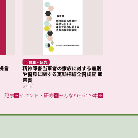
調査・研究
提言
精神障害当事者の家族に対する差別
や偏見に関する実態把握全国調査 報
告書
6 年前
記事
イベント・研修
みんなねっとの本