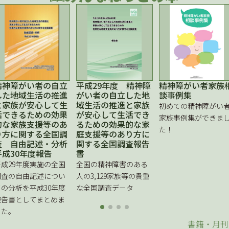
精神障がい者の自立
平成29年度 精神障
精神障がい者家族
した地域生活の推進
がい者の自立した地
談事例集
と家族が安心して生
域生活の推進と家族
初めての精神障がい
活できるための効果
が安心して生活でき
家族事例集ができま
的な家族支援等のあ
るための効果的な家
た！
り方に関する全国調
庭支援等のあり方に
査 自由記述・分析
関する全国調査報告
平成30年度報告
書
平成29年度実施の全国
全国の精神障害のある
調査の自由記述につい
人の3,129家族等の貴重
ての分析を平成30年度
な全国調査データ
報告書としてまとめま
した。
書籍・月刊