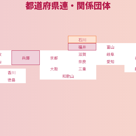
都道府県連・関係団体
石川
福井
富山
取
滋賀
岐阜
兵庫
京都
山
奈良
愛知
大阪
三重
香川
和歌山
徳島