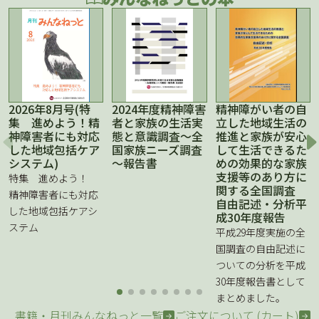
2026年8月号(特
2024年度精神障害
精神障がい者の自
集 進めよう！精
者と家族の生活実
立した地域生活の
神障害者にも対応
態と意識調査～全
推進と家族が安心
した地域包括ケア
国家族ニーズ調査
して生活できるた
システム)
～報告書
めの効果的な家族
支援等のあり方に
特集 進めよう！
関する全国調査
精神障害者にも対応
自由記述・分析平
した地域包括ケアシ
成30年度報告
ステム
平成29年度実施の全
国調査の自由記述に
ついての分析を平成
30年度報告書として
まとめました。
書籍・月刊みんなねっと一覧
ご注文について (カート)