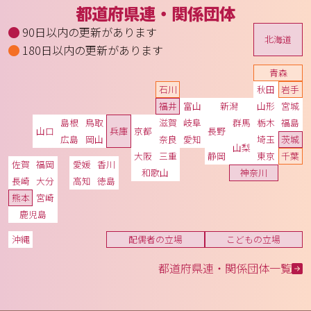
都道府県連・関係団体
90日以内の更新があります
北海道
180日以内の更新があります
青森
石川
秋田
岩手
福井
富山
新潟
山形
宮城
島根
鳥取
滋賀
岐阜
群馬
栃木
福島
山口
兵庫
京都
長野
広島
岡山
奈良
愛知
埼玉
茨城
山梨
大阪
三重
静岡
東京
千葉
佐賀
福岡
愛媛
香川
和歌山
神奈川
長崎
大分
高知
徳島
熊本
宮崎
鹿児島
沖縄
配偶者の立場
こどもの立場
都道府県連・関係団体一覧