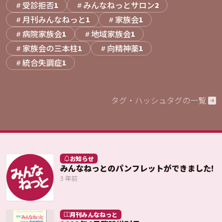
受診拒否
みんなねっとサロン
1
2
月刊みんなねっと
家族会
1
1
病院家族会
地域家族会
1
1
家族会の三本柱
向精神薬
1
1
統合失調症
1
タグ・ハッシュタグの一覧
お知らせ
みんなねっとのパンフレットができました!
3 年前
月刊みんなねっと