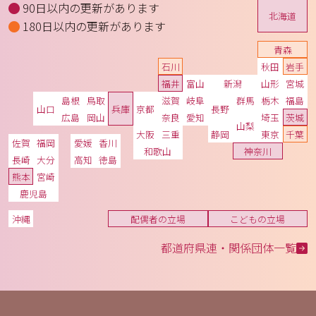
90日以内の更新があります
北海道
180日以内の更新があります
青森
石川
秋田
岩手
福井
富山
新潟
山形
宮城
島根
鳥取
滋賀
岐阜
群馬
栃木
福島
山口
兵庫
京都
長野
広島
岡山
奈良
愛知
埼玉
茨城
山梨
大阪
三重
静岡
東京
千葉
佐賀
福岡
愛媛
香川
和歌山
神奈川
長崎
大分
高知
徳島
熊本
宮崎
鹿児島
沖縄
配偶者の立場
こどもの立場
都道府県連・関係団体一覧