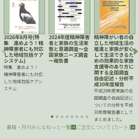
2026年8月号(特
2024年度精神障害
精神障がい者の自
集 進めよう！精
者と家族の生活実
立した地域生活の
神障害者にも対応
態と意識調査～全
推進と家族が安心
した地域包括ケア
国家族ニーズ調査
して生活できるた
システム)
～報告書
めの効果的な家族
支援等のあり方に
特集 進めよう！
関する全国調査
精神障害者にも対応
自由記述・分析平
した地域包括ケアシ
成30年度報告
ステム
平成29年度実施の全
国調査の自由記述に
ついての分析を平成
30年度報告書として
まとめました。
書籍・月刊みんなねっと一覧
ご注文について (カート)