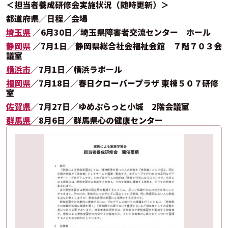
＜担当者養成研修会実施状況（随時更新）＞
都道府県／日程／会場
埼玉県
／6月30日／埼玉県障害者交流センター ホール
静岡県
／7月1日／静岡県総合社会福祉会館 ７階７０３会
議室
横浜市
／7月1日／横浜ラポール
福岡県
／7月18日／春日クローバープラザ 東棟５０７研修
室
佐賀県
／7月27日／ゆめぷらっと小城 2階会議室
群馬県
／8月6日／群馬県心の健康センター