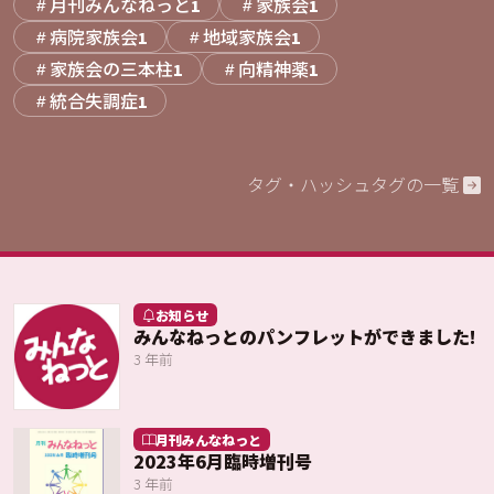
月刊みんなねっと
家族会
1
1
病院家族会
地域家族会
1
1
家族会の三本柱
向精神薬
1
1
統合失調症
1
タグ・ハッシュタグの一覧
お知らせ
みんなねっとのパンフレットができました!
3 年前
月刊みんなねっと
2023年6月臨時増刊号
3 年前