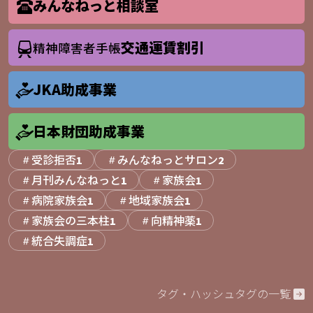
みんなねっと相談室
交通運賃割引
精神障害者手帳
JKA助成事業
日本財団助成事業
受診拒否
みんなねっとサロン
1
2
月刊みんなねっと
家族会
1
1
病院家族会
地域家族会
1
1
家族会の三本柱
向精神薬
1
1
統合失調症
1
タグ・ハッシュタグの一覧