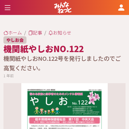
ホーム
記事
お知らせ
やしお会
機関紙やしおNO.122
機関紙やしおNO.122号を発行しましたのでご
高覧ください。
1 年前