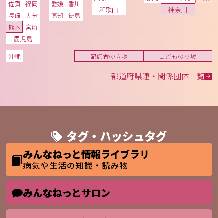
佐賀
福岡
愛媛
香川
和歌山
神奈川
長崎
大分
高知
徳島
熊本
宮崎
鹿児島
沖縄
配偶者の立場
こどもの立場
都道府県連・関係団体一覧
タグ・ハッシュタグ
みんなねっと情報ライブラリ
病気や生活の知識・読み物
みんなねっとサロン