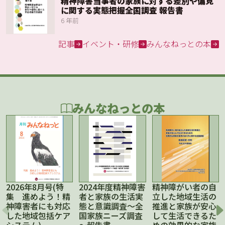
精神障害当事者の家族に対する差別や偏見
に関する実態把握全国調査 報告書
6 年前
記事
イベント・研修
みんなねっとの本
みんなねっとの本
2026年8月号(特
2024年度精神障害
精神障がい者の自
集 進めよう！精
者と家族の生活実
立した地域生活の
神障害者にも対応
態と意識調査～全
推進と家族が安心
した地域包括ケア
国家族ニーズ調査
して生活できるた
システム)
～報告書
めの効果的な家族