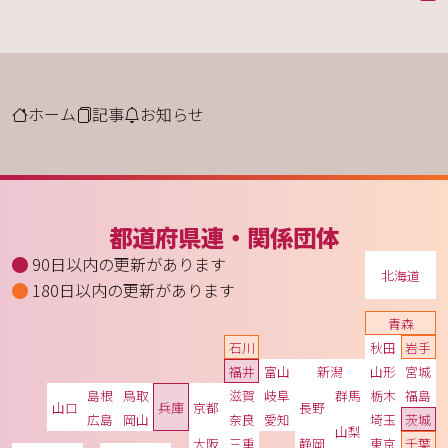
ホーム
記事
お知らせ
都道府県連・関係団体
90日以内の更新があります
北海道
180日以内の更新があります
青森
石川
秋田
岩手
福井
富山
新潟
山形
宮城
島根
鳥取
滋賀
岐阜
群馬
栃木
福島
山口
兵庫
京都
長野
広島
岡山
奈良
愛知
埼玉
茨城
山梨
大阪
三重
静岡
東京
千葉