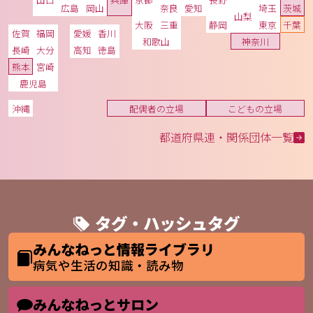
広島
岡山
奈良
愛知
埼玉
茨城
山梨
大阪
三重
静岡
東京
千葉
佐賀
福岡
愛媛
香川
和歌山
神奈川
長崎
大分
高知
徳島
熊本
宮崎
鹿児島
沖縄
配偶者の立場
こどもの立場
都道府県連・関係団体一覧
タグ・ハッシュタグ
みんなねっと情報ライブラリ
病気や生活の知識・読み物
みんなねっとサロン