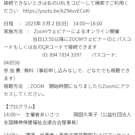
接続できないときは右のURLをコピーして検索でご利用く
ださい https://youtu.be/kZ94vvECsKI
日程 : 2025年３月２日(日) 14:00～16:00
実施方法 : Zoomウェビナーによるオンライン開催
当日13:50以降にZOOMウェビナーIDとパスコ
ードもしくは左のQRコードで接続できます
ID: 894 7834 3397 パスコード:
048536
参 加 費 : 無料（事前申し込みなしで、どなたでも視聴でき
ます）
視聴方法 : ZOOM 開始時間になりましたらZoomにアク
セスしてください。
【プログラム】
14:00～ 主催者あいさつ 岡田久実子（公益社団法人
全国精神保健福祉会連合会理事長）
14:05～ 講演 当事者・家族の意見聴取およびアンケート