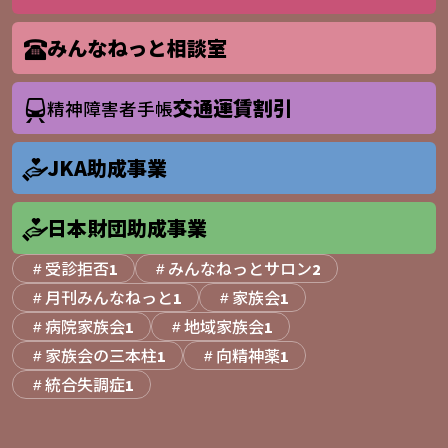
みんなねっと相談室
交通運賃割引
精神障害者手帳
JKA助成事業
日本財団助成事業
受診拒否
みんなねっとサロン
1
2
月刊みんなねっと
家族会
1
1
病院家族会
地域家族会
1
1
家族会の三本柱
向精神薬
1
1
統合失調症
1