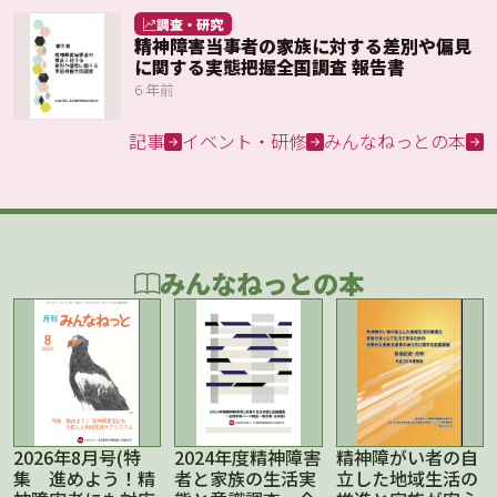
調査・研究
精神障害当事者の家族に対する差別や偏見
に関する実態把握全国調査 報告書
6 年前
記事
イベント・研修
みんなねっとの本
みんなねっとの本
2026年8月号(特
2024年度精神障害
精神障がい者の自
集 進めよう！精
者と家族の生活実
立した地域生活の