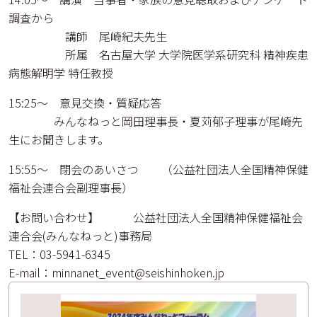
調査から
講師 尾崎紀夫先生
所属 名古屋大学 大学院医学系研究科 精神疾患
病態解明学 特任教授
15:25～ 意見交換・質疑応答
みんなねっと岡田理事長・夏苅郁子理事が尾崎先
生にお聞きします。
15:55～ 閉会のあいさつ （公益社団法人全国精神保健
福祉会連合会副理事長）
【お問い合わせ】 公益社団法人全国精神保健福祉会
連合会(みんなねっと)事務局
TEL：03-5941-6345
E-mail：minnanet_event@seishinhoken.jp