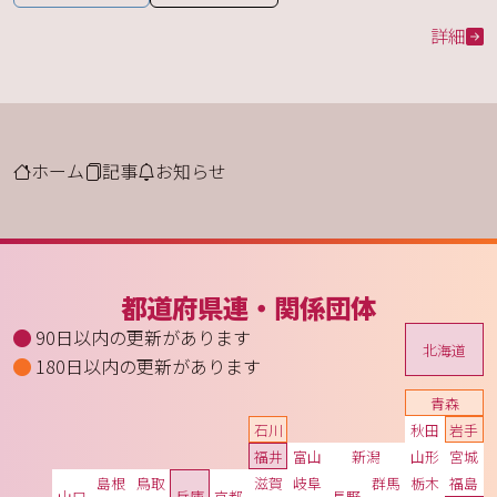
詳細
ホーム
記事
お知らせ
都道府県連・関係団体
90日以内の更新があります
北海道
180日以内の更新があります
青森
石川
秋田
岩手
福井
富山
新潟
山形
宮城
島根
鳥取
滋賀
岐阜
群馬
栃木
福島
山口
兵庫
京都
長野