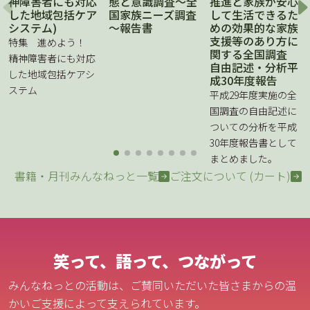
神障害者にも対応
態と意識調査～全
推進と家族が安心
した地域包括ケア
国家族ニーズ調査
して生活できるた
システム)
～報告書
めの効果的な家族
支援等のあり方に
特集 進めよう！
関する全国調査
精神障害者にも対応
自由記述・分析平
した地域包括ケアシ
成30年度報告
ステム
平成29年度実施の全
国調査の自由記述に
ついての分析を平成
30年度報告書として
まとめました。
書籍・月刊みんなねっと一覧
ご注文について (カート)
笑って、語って、つながって
みんなねっとの活動は、ご賛同いただいた皆さまからの温
かいご支援によって支えられています。