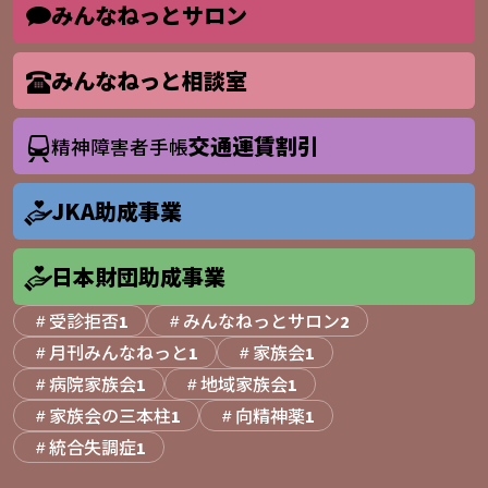
みんなねっとサロン
みんなねっと相談室
交通運賃割引
精神障害者手帳
JKA助成事業
日本財団助成事業
受診拒否
みんなねっとサロン
1
2
月刊みんなねっと
家族会
1
1
病院家族会
地域家族会
1
1
家族会の三本柱
向精神薬
1
1
統合失調症
1