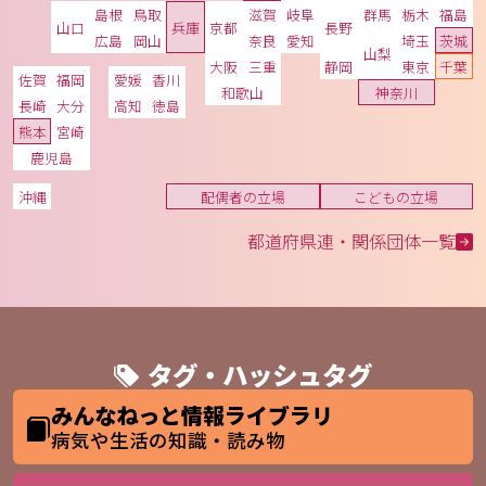
島根
鳥取
滋賀
岐阜
群馬
栃木
福島
山口
兵庫
京都
長野
広島
岡山
奈良
愛知
埼玉
茨城
山梨
大阪
三重
静岡
東京
千葉
佐賀
福岡
愛媛
香川
和歌山
神奈川
長崎
大分
高知
徳島
熊本
宮崎
鹿児島
沖縄
配偶者の立場
こどもの立場
都道府県連・関係団体一覧
タグ・ハッシュタグ
みんなねっと情報ライブラリ
病気や生活の知識・読み物