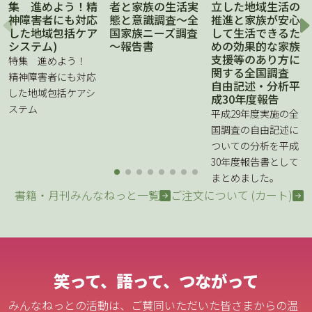
集 進めよう！精
者と家族の生活実
立した地域生活の
神障害者にも対応
態と意識調査～全
推進と家族が安心
した地域包括ケア
国家族ニーズ調査
して生活できるた
システム)
～報告書
めの効果的な家族
支援等のあり方に
特集 進めよう！
関する全国調査
精神障害者にも対応
自由記述・分析平
した地域包括ケアシ
成30年度報告
ステム
平成29年度実施の全
国調査の自由記述に
ついての分析を平成
30年度報告書として
まとめました。
書籍・月刊みんなねっと一覧
ご注文について (カート)
笑って、語って、つながって
みんなねっとの活動は、ご賛同いただいた皆さまからの温