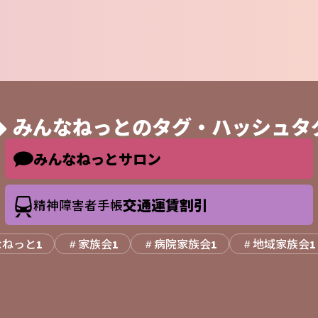
みんなねっとの
タグ・ハッシュタ
みんなねっとサロン
交通運賃割引
精神障害者手帳
なねっと
家族会
病院家族会
地域家族会
1
1
1
1