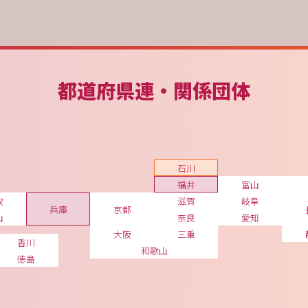
都道府県連・関係団体
石川
福井
富山
取
滋賀
岐阜
兵庫
京都
山
奈良
愛知
大阪
三重
香川
和歌山
徳島