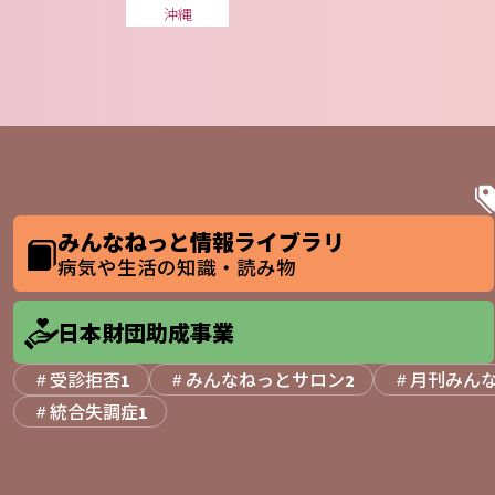
沖縄
みんなねっと情報ライブラリ
病気や生活の知識・読み物
日本財団助成事業
受診拒否
みんなねっとサロン
月刊みん
1
2
統合失調症
1