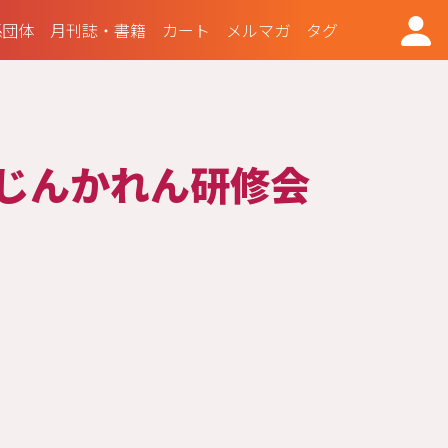
係団体
月刊誌・書籍
カート
メルマガ
タグ
）じんかれん研修会