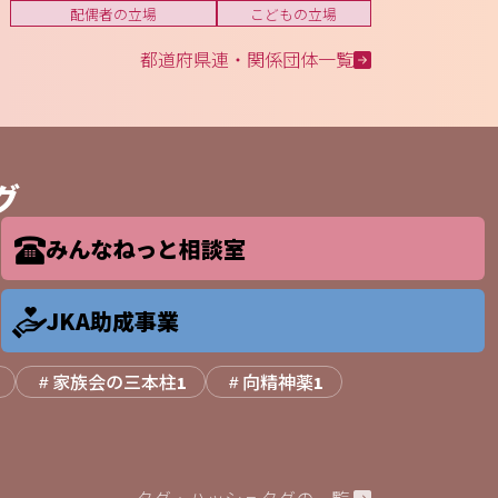
配偶者の立場
こどもの立場
都道府県連・関係団体一覧
グ
みんなねっと相談室
JKA助成事業
家族会の三本柱
向精神薬
1
1