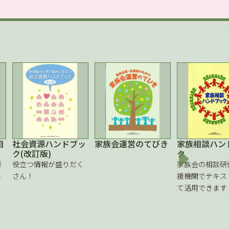
相
社会資源ハンドブッ
家族会運営のてびき
家族相談ハン
ク(改訂版)
ク
者
役立つ情報が盛りだく
家族会の相談研
し
さん！
援機関でテキス
て活用できます