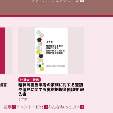
タグ・ハッシュタグの一覧
調査・研究
提言
精神障害当事者の家族に対する差別
や偏見に関する実態把握全国調査 報
告書
6 年前
記事
イベント・研修
みんなねっとの本