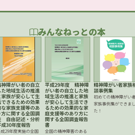
みんなねっとの本
精神障がい者の自立
平成29年度 精神障
精神障がい者家族
した地域生活の推進
がい者の自立した地
談事例集
と家族が安心して生
域生活の推進と家族
初めての精神障がい
活できるための効果
が安心して生活でき
家族事例集ができま
的な家族支援等のあ
るための効果的な家
た！
り方に関する全国調
庭支援等のあり方に
査 自由記述・分析
関する全国調査報告
平成30年度報告
書
平成29年度実施の全国
全国の精神障害のある