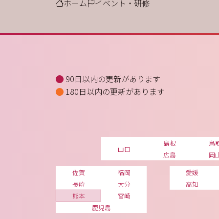
ホーム
イベント・研修
90日以内の更新があります
180日以内の更新があります
島根
鳥
山口
広島
岡
佐賀
福岡
愛媛
長崎
大分
高知
熊本
宮崎
鹿児島