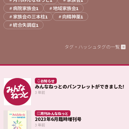
病院家族会
地域家族会
1
1
家族会の三本柱
向精神薬
1
1
統合失調症
1
タグ・ハッシュタグの一覧
お知らせ
みんなねっとのパンフレットができました!
3 年前
月刊みんなねっと
2023年6月臨時増刊号
3 年前