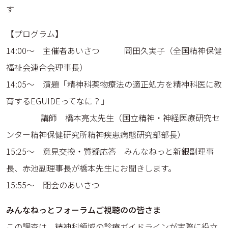
す
【プログラム】
14:00〜 主催者あいさつ 岡田久実子（全国精神保健
福祉会連合会理事長）
14:05～ 演題「精神科薬物療法の適正処方を精神科医に教
育するEGUIDEってなに？」
講師 橋本亮太先生（国立精神・神経医療研究セ
ンター精神保健研究所精神疾患病態研究部部長）
15:25～ 意見交換・質疑応答 みんなねっと新銀副理事
長、赤池副理事長が橋本先生にお聞きします。
15:55～ 閉会のあいさつ
みんなねっとフォーラムご視聴のの皆さま
この調査は、精神科領域の診療ガイドラインが実際に役立