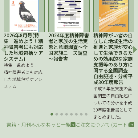
2026年8月号(特
2024年度精神障害
精神障がい者の自
集 進めよう！精
者と家族の生活実
立した地域生活の
神障害者にも対応
態と意識調査～全
推進と家族が安心
した地域包括ケア
国家族ニーズ調査
して生活できるた
システム)
～報告書
めの効果的な家族
支援等のあり方に
特集 進めよう！
関する全国調査
精神障害者にも対応
自由記述・分析平
した地域包括ケアシ
成30年度報告
ステム
平成29年度実施の全
国調査の自由記述に
ついての分析を平成
30年度報告書として
まとめました。
書籍・月刊みんなねっと一覧
ご注文について (カート)