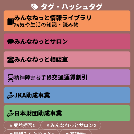
タグ・ハッシュタグ
みんなねっと情報ライブラリ
病気や生活の知識・読み物
みんなねっとサロン
みんなねっと相談室
交通運賃割引
精神障害者手帳
JKA助成事業
日本財団助成事業
受診拒否
みんなねっとサロン
1
2
月刊みんなねっと
家族会
1
1