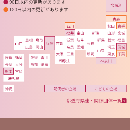
90日以内の更新があります
北海道
180日以内の更新があります
青森
石川
秋田
岩手
福井
富山
新潟
山形
宮城
島根
鳥取
滋賀
岐阜
群馬
栃木
福島
山口
兵庫
京都
長野
広島
岡山
奈良
愛知
埼玉
茨城
山梨
大阪
三重
静岡
東京
千葉
佐賀
福岡
愛媛
香川
和歌山
神奈川
長崎
大分
高知
徳島
熊本
宮崎
鹿児島
沖縄
配偶者の立場
こどもの立場
都道府県連・関係団体一覧