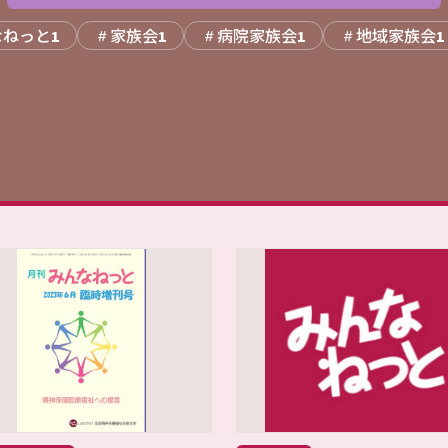
なねっと
家族会
病院家族会
地域家族会
1
1
1
1