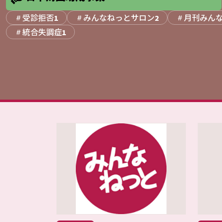
受診拒否
みんなねっとサロン
月刊みん
1
2
統合失調症
1