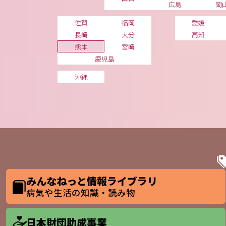
広島
岡
佐賀
福岡
愛媛
長崎
大分
高知
熊本
宮崎
鹿児島
沖縄
みんなねっと情報ライブラリ
病気や生活の知識・読み物
日本財団助成事業