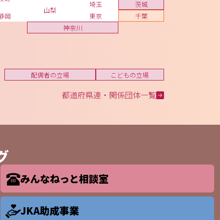
埼玉
茨城
山梨
静岡
東京
千葉
神奈川
配偶者の立場
こどもの立場
都道府県連・関係団体一覧
グ
みんなねっと相談室
JKA助成事業