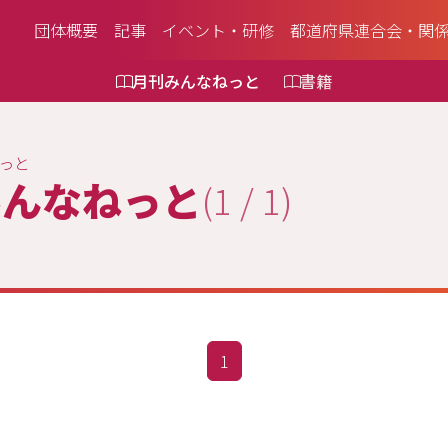
団体概要
記事
イベント・研修
都道府県連合会・関
月刊みんなねっと
書籍
っと
みんなねっと
(1 / 1)
1