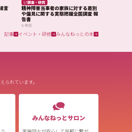
調査・研究
提言
精神障害当事者の家族に対する差別
や偏見に関する実態把握全国調査 報
告書
6 年前
記事
イベント・研修
みんなねっとの本
えられています。
みんなねっとサロン
よう、
家族同士が安心して気軽に繋が