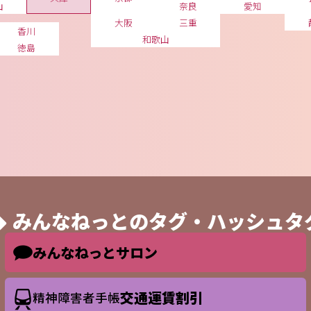
山
奈良
愛知
大阪
三重
香川
和歌山
徳島
みんなねっとの
タグ・ハッシュタ
みんなねっとサロン
交通運賃割引
精神障害者手帳